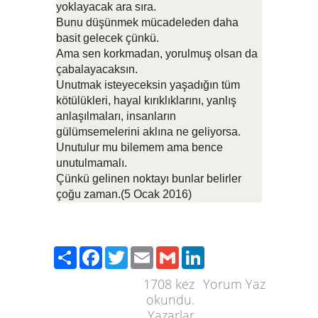
yoklayacak ara sıra.
Bunu düşünmek mücadeleden daha
basit gelecek çünkü.
Ama sen korkmadan, yorulmuş olsan da
çabalayacaksın.
Unutmak isteyeceksin yaşadığın tüm
kötülükleri, hayal kırıklıklarını, yanlış
anlaşılmaları, insanların
gülümsemelerini aklına ne geliyorsa.
Unutulur mu bilemem ama bence
unutulmamalı.
Çünkü gelinen noktayı bunlar belirler
çoğu zaman.(5 Ocak 2016)
Paylaş
Facebook
Twitter
Email
Gmail
LinkedIn
1708
kez
Yorum Yaz
okundu.
Yazarlar