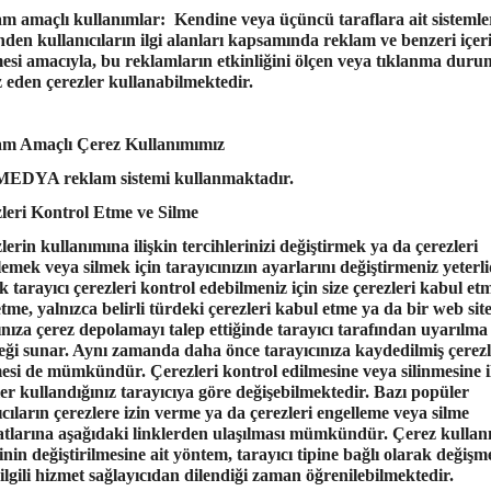
m amaçlı kullanımlar: Kendine veya üçüncü taraflara ait sistemle
nden kullanıcıların ilgi alanları kapsamında reklam ve benzeri içer
lmesi amacıyla, bu reklamların etkinliğini ölçen veya tıklanma dur
z eden çerezler kullanabilmektedir.
m Amaçlı Çerez Kullanımımız
MEDYA
reklam sistemi kullanmaktadır.
leri Kontrol Etme ve Silme
lerin kullanımına ilişkin tercihlerinizi değiştirmek ya da çerezleri
lemek veya silmek için tarayıcınızın ayarlarını değiştirmeniz yeterli
k tarayıcı çerezleri kontrol edebilmeniz için size çerezleri kabul et
tme, yalnızca belirli türdeki çerezleri kabul etme ya da bir web site
ınıza çerez depolamayı talep ettiğinde tarayıcı tarafından uyarılma
eği sunar. Aynı zamanda daha önce tarayıcınıza kaydedilmiş çerezl
mesi de mümkündür. Çerezleri kontrol edilmesine veya silinmesine i
ler kullandığınız tarayıcıya göre değişebilmektedir. Bazı popüler
ıcıların çerezlere izin verme ya da çerezleri engelleme veya silme
atlarına aşağıdaki linklerden ulaşılması mümkündür. Çerez kullan
inin değiştirilmesine ait yöntem, tarayıcı tipine bağlı olarak değişm
 ilgili hizmet sağlayıcıdan dilendiği zaman öğrenilebilmektedir.