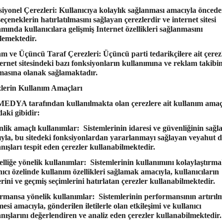
iyonel Çerezleri:
Kullanıcıya kolaylık sağlanması amacıyla önceden
seçeneklerin hatırlatılmasını sağlayan çerezlerdir ve internet sitesi
mında kullanıcılara gelişmiş Internet özellikleri sağlanmasını
lemektedir.
m ve Üçüncü Taraf Çerezleri:
Üçüncü parti tedarikçilere ait çerez
ternet sitesindeki bazı fonksiyonların kullanımına ve reklam takibi
masına olanak sağlamaktadır.
lerin Kullanım Amaçları
MEDYA
tarafından kullanılmakta olan çerezlere ait kullanım amaç
daki gibidir:
lik amaçlı kullanımlar: Sistemlerinin idaresi ve güvenliğinin sağl
yla, bu sitedeki fonksiyonlardan yararlanmayı sağlayan veyahut d
nışları tespit eden çerezler kullanabilmektedir.
selliğe yönelik kullanımlar: Sistemlerinin kullanımını kolaylaştırm
nıcı özelinde kullanım özellikleri sağlamak amacıyla, kullanıcıların
lerini ve geçmiş seçimlerini hatırlatan çerezler kullanabilmektedir.
rmansa yönelik kullanımlar: Sistemlerinin performansının artırılm
mesi amacıyla, gönderilen iletilerle olan etkileşimi ve kullanıcı
nışlarını değerlendiren ve analiz eden çerezler kullanabilmektedir.