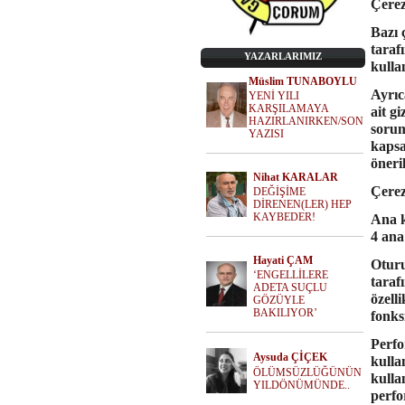
Çerez
Bazı 
taraf
YAZARLARIMIZ
kulla
Müslim TUNABOYLU
Ayrıc
YENİ YILI
KARŞILAMAYA
ait gi
HAZIRLANIRKEN/SON
soru
YAZISI
kapsa
öneri
Nihat KARALAR
Çerez
DEĞİŞİME
DİRENEN(LER) HEP
KAYBEDER!
Ana k
4 ana
Hayati ÇAM
Oturu
‘ENGELLİLERE
tarafı
ADETA SUÇLU
özell
GÖZÜYLE
BAKILIYOR’
fonks
Perfo
Aysuda ÇİÇEK
kulla
ÖLÜMSÜZLÜĞÜNÜN
kulla
YILDÖNÜMÜNDE..
perfo