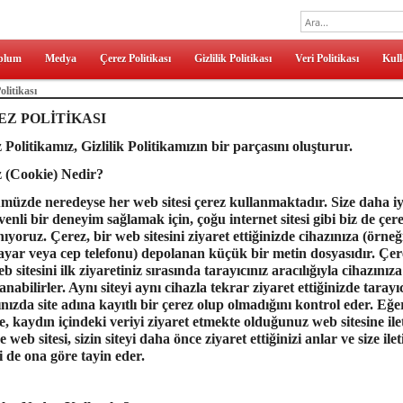
plum
Medya
Çerez Politikası
Gizlilik Politikası
Veri Politikası
Kull
olitikası
EZ POLİTİKASI
 Politikamız, Gizlilik Politikamızın bir parçasını oluşturur.
 (Cookie) Nedir?
üzde neredeyse her web sitesi çerez kullanmaktadır. Size daha iyi,
venli bir deneyim sağlamak için, çoğu internet sitesi gibi biz de çer
nıyoruz. Çerez, bir web sitesini ziyaret ettiğinizde cihazınıza (örneğ
sayar veya cep telefonu) depolanan küçük bir metin dosyasıdır. Çer
b sitesini ilk ziyaretiniz sırasında tarayıcınız aracılığıyla cihazınıza
nabilirler. Aynı siteyi aynı cihazla tekrar ziyaret ettiğinizde tarayı
ınızda site adına kayıtlı bir çerez olup olmadığını kontrol eder. Eğe
se, kaydın içindeki veriyi ziyaret etmekte olduğunuz web sitesine ile
 web sitesi, sizin siteyi daha önce ziyaret ettiğinizi anlar ve size ilet
ği de ona göre tayin eder.