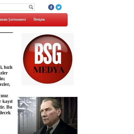
anım Şartnamesi
İletişim
 hızlı
ezler
in;
ezler,
cınız
r kayıt
tir. Bu
ilecek