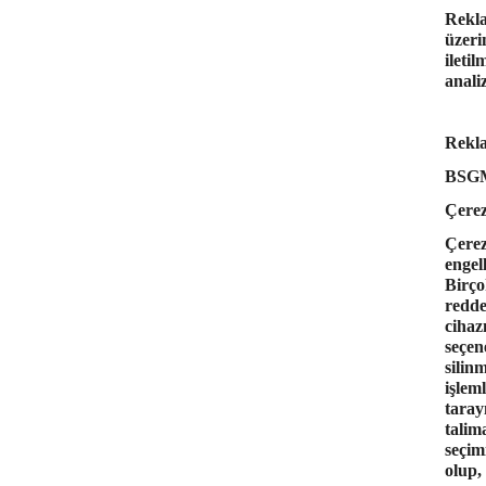
Rekla
üzeri
ileti
anali
Rekla
BSG
Çerez
Çerez
engel
Birço
redde
cihaz
seçen
silin
işlem
taray
talim
seçim
olup,