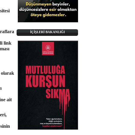
itesi
raflara
İÇİŞLERİ BAKANLIĞI
i link
nması
 olarak
ı
ne ait
eri,
esinin