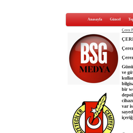
Anasayfa
Güncel
To
Çerez P
ÇER
Çerez
Çerez
Günüm
ve gü
kulla
bilgi
bir we
depola
cihaz
var i
sayede
içeri