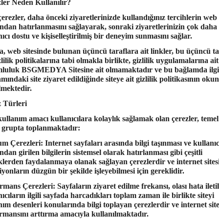
ler Neden Kullanılır?
çerezler, daha önceki ziyaretlerinizde kullandığınız tercihlerin web s
ından hatırlanmasını sağlayarak, sonraki ziyaretlerinizin çok daha
nıcı dostu ve kişiselleştirilmiş bir deneyim sunmasını sağlar.
a, web sitesinde bulunan üçüncü taraflara ait linkler, bu üçüncü ta
zlilik politikalarına tabi olmakla birlikte, gizlilik uygulamalarına ait
mluluk
BSGMEDYA
Sitesine ait olmamaktadır ve bu bağlamda ilgil
mındaki site ziyaret edildiğinde siteye ait gizlilik politikasının oku
lmektedir.
 Türleri
ullanım amacı kullanıcılara kolaylık sağlamak olan çerezler, temel
 grupta toplanmaktadır:
m Çerezleri:
Internet sayfaları arasında bilgi taşınması ve kullanıc
ndan girilen bilgilerin sistemsel olarak hatırlanması gibi çeşitli
iklerden faydalanmaya olanak sağlayan çerezlerdir ve internet sitesi
iyonların düzgün bir şekilde işleyebilmesi için gereklidir.
rmans Çerezleri:
Sayfaların ziyaret edilme frekansı, olası hata iletil
nıcıların ilgili sayfada harcadıkları toplam zaman ile birlikte siteyi
nım desenleri konularında bilgi toplayan çerezlerdir ve internet sit
rmansını arttırma amacıyla kullanılmaktadır.