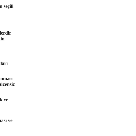
 seçili
lerdir
nin
ları
anması
üzensiz
ak ve
ası ve