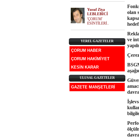
Fonks
Yusuf Ziya
olan 
LEBLEBİCİ
kapsa
'ÇORUM'
ESİNTİLERİ..
hedef
Rekla
ve in
YEREL GAZETELER
yapıl
ÇORUM HABER
Çerez
ÇORUM HAKİMİYET
BSG
KESİN KARAR
aşağı
ULUSAL GAZETELER
Güven
amacı
GAZETE MANŞETLERİ
davra
İşlev
kulla
bilgi
Perfo
ölçül
davra