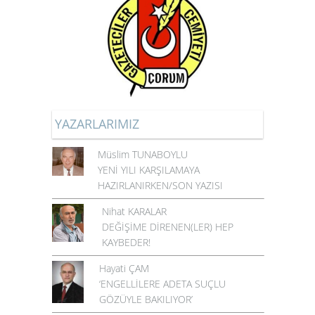
YAZARLARIMIZ
Müslim TUNABOYLU
YENİ YILI KARŞILAMAYA
HAZIRLANIRKEN/SON YAZISI
Nihat KARALAR
DEĞİŞİME DİRENEN(LER) HEP
KAYBEDER!
Hayati ÇAM
‘ENGELLİLERE ADETA SUÇLU
GÖZÜYLE BAKILIYOR’