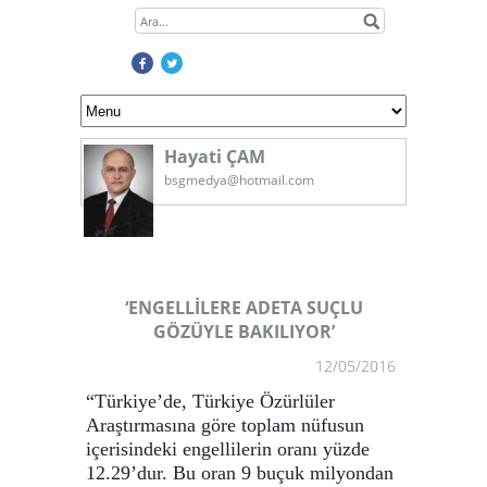
Hayati ÇAM
bsgmedya@hotmail.com
‘ENGELLİLERE ADETA SUÇLU
GÖZÜYLE BAKILIYOR’
12/05/2016
“Türkiye’de, Türkiye Özürlüler
Araştırmasına göre toplam nüfusun
içerisindeki engellilerin oranı yüzde
12.29’dur. Bu oran 9 buçuk milyondan