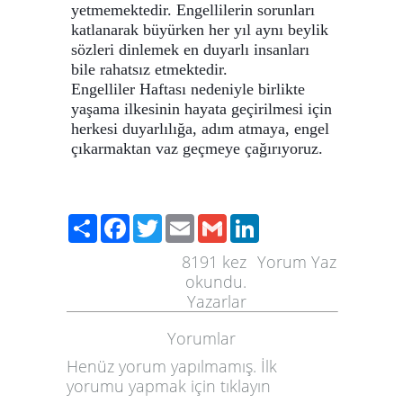
yetmemektedir. Engellilerin sorunları
katlanarak büyürken her yıl aynı beylik
sözleri dinlemek en duyarlı insanları
bile rahatsız etmektedir.
Engelliler Haftası nedeniyle birlikte
yaşama ilkesinin hayata geçirilmesi için
herkesi duyarlılığa, adım atmaya, engel
çıkarmaktan vaz geçmeye çağırıyoruz.
Paylaş
Facebook
Twitter
Email
Gmail
LinkedIn
8191
kez
Yorum Yaz
okundu.
Yazarlar
Yorumlar
Henüz yorum yapılmamış. İlk
yorumu yapmak için
tıklayın