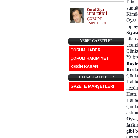
Elin s
yaptı
Yusuf Ziya
Kimile
LEBLEBİCİ
'ÇORUM'
Oysa b
ESİNTİLERİ..
toplay
Siyas
bilen 
YEREL GAZETELER
ucund
ÇORUM HABER
Çünkü
Ya bi
ÇORUM HAKİMİYET
Böyle
KESİN KARAR
Kosko
Çünkü
ULUSAL GAZETELER
Hal bö
GAZETE MANŞETLERİ
nezdin
Hatta 
Hal b
Çünkü 
aklın
Oysa,
farkı
gibi 
Orada 