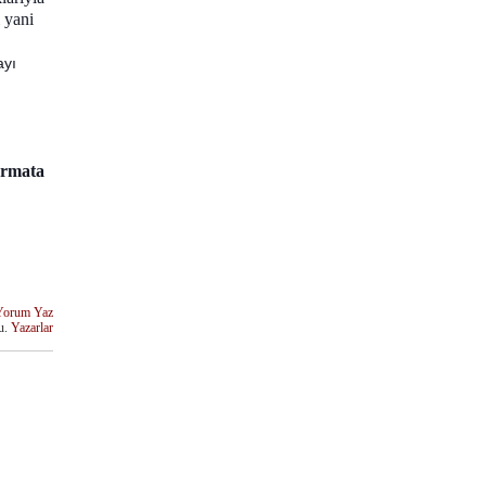
ı yani
ayı
urmata
Yorum Yaz
u.
Yazarlar