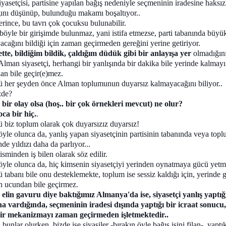
iyasetçisi, partisine yapılan bağış nedeniyle seçmeninin iradesine haksız
ğını düşünüp, bulunduğu makamı boşaltıyor..
rince, bu tavrı çok çocuksu bulunabilir.
öyle bir girişimde bulunmaz, yani istifa etmezse, parti tabanında büyü
acağını bildiği için zaman geçirmeden gereğini yerine getiriyor.
ette, bildiğim bildik, çaldığım düdük gibi bir anlayışa yer
olmadığını
Alman siyasetçi, herhangi bir yanlışında bir dakika bile yerinde kalmayı
an bile geçir(e)mez.
 her şeyden önce Alman toplumunun duyarsız kalmayacağını biliyor..
zde?
 bir olay olsa (hoş.. bir çok örnekleri mevcut) ne olur?
ca bir hiç.
.
 biz toplum olarak çok duyarsızız duyarsız!
yle olunca da, yanlış yapan siyasetçinin partisinin tabanında veya top
de yıldızı daha da parlıyor...
isminden iş bilen olarak söz edilir.
öyle olunca da, hiç kimsenin siyasetçiyi yerinden oynatmaya gücü yetm
tabanı bile onu desteklemekte, toplum ise sessiz kaldığı için, yerinde 
ın ucundan bile geçirmez.
 elin gavuru diye baktığımız Almanya'da ise, siyasetçi yanlış yaptığ
na vardığında, seçmeninin iradesi dışında yaptığı bir icraat sonucu, 
bir mekanizmayı zaman geçirmeden işletmektedir..
bunlar olurken, bizde ise siyasiler -bırakın öyle bağış işini filan-, yaptık