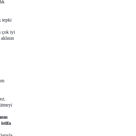
lık
k tepki
 çok iyi
 aklının
lum
ez.
gitmeyi
ının
istifa
larıyla