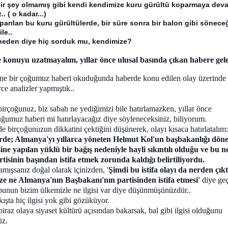
ir şey olmamış gibi kendi kendimize kuru gürültü koparmaya dev
.. ( o kadar...)
parılan bu kuru gürültülerde, bir süre sonra bir balon gibi sönece
ile..
neden diye hiç sorduk mu, kendimize?
 konuyu uzatmayalım, yıllar önce ulusal basında çıkan habere gel
ne bir çoğumuz haberi okuduğunda haberde konu edilen olay üzerinde
ce analizler yapmıştık..
irçoğunuz, biz sabah ne yediğimizi bile hatırlamazken, yıllar önce
ğumuz haberi mi hatırlayacağız diye söyleneceksiniz, biliyorum.
e birçoğunuzun dikkatini çektiğini düşünerek, olayı kısaca hatırlatalım:
de; Almanya'yı yıllarca yöneten Helmut Kol'un başbakanlığı dön
sine yapılan yüklü bir bağış nedeniyle hayli sıkıntılı olduğu ve bu n
rtisinin başından istifa etmek zorunda kaldığı belirtiliyordu.
amışsanız doğal olarak içinizden, '
Şimdi bu istifa olayı da nerden çıkt
ize ne Almanya'nın Başbakanı'nın partisinden istifa etmesi'
diye geç
 bunun bizim ülkemizle ne ilgisi var diye düşünmüşünüzdür..
kışta hiç ilgisi yok gibi gözüküyor.
raz olaya siyaset kültürü açısından bakarsak, bal gibi ilgisi olduğunu
üz.