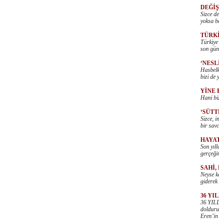
DEĞİŞ
Sizce d
yoksa b
TÜRKİ
Türkiye
son gün
‘NESL
Hasbelka
bizi de 
YİNE 
Hani bi
‘SÜTT
Sizce, 
bir sav
HAYAT
Son yıll
gerçeği
SAHİ,
Neyse k
giderek 
36 YI
36 YILD
dolduru
Eren’in 