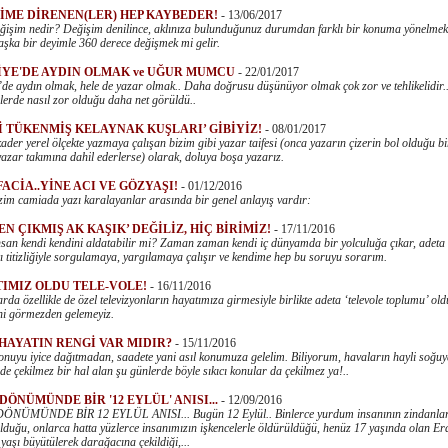
İME DİRENEN(LER) HEP KAYBEDER!
-
13/06/2017
eğişim nedir? Değişim denilince, aklınıza bulunduğunuz durumdan farklı bir konuma yönelmek
aşka bir deyimle 360 derece değişmek mi gelir.
YE'DE AYDIN OLMAK ve UĞUR MUMCU
-
22/01/2017
’de aydın olmak, hele de yazar olmak.. Daha doğrusu düşünüyor olmak çok zor ve tehlikelidir.
lerde nasıl zor olduğu daha net görüldü..
İ TÜKENMİŞ KELAYNAK KUŞLARI’ GİBİYİZ!
-
08/01/2017
der yerel ölçekte yazmaya çalışan bizim gibi yazar taifesi (onca yazarın çizerin bol olduğu bi
yazar takımına dahil ederlerse) olarak, doluya boşa yazarız.
FACİA..YİNE ACI VE GÖZYAŞI!
-
01/12/2016
zim camiada yazı karalayanlar arasında bir genel anlayış vardır:
EN ÇIKMIŞ AK KAŞIK’ DEĞİLİZ, HİÇ BİRİMİZ!
-
17/11/2016
insan kendi kendini aldatabilir mi? Zaman zaman kendi iç dünyamda bir yolculuğa çıkar, adeta
cı titizliğiyle sorgulamaya, yargılamaya çalışır ve kendime hep bu soruyu sorarım.
IMIZ OLDU TELE-VOLE!
-
16/11/2016
arda özellikle de özel televizyonların hayatımıza girmesiyle birlikte adeta ‘televole toplumu’ o
ni görmezden gelemeyiz.
 HAYATIN RENGİ VAR MIDIR?
-
15/11/2016
onuyu iyice dağıtmadan, saadete yani asıl konumuza gelelim. Biliyorum, havaların hayli soğuy
de çekilmez bir hal alan şu günlerde böyle sıkıcı konular da çekilmez ya!..
LDÖNÜMÜNDE BİR '12 EYLÜL' ANISI...
-
12/09/2016
ÖNÜMÜNDE BİR 12 EYLÜL ANISI... Bugün 12 Eylül.. Binlerce yurdum insanının zindanla
lduğu, onlarca hatta yüzlerce insanımızın işkencelerle öldürüldüğü, henüz 17 yaşında olan Er
yaşı büyütülerek darağacına çekildiği,...