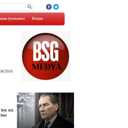
anım Şartnamesi
İletişim
04/2016
 biz siz
 her