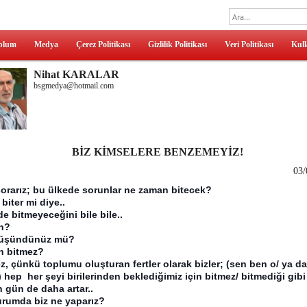
plum
Medya
Çerez Politikası
Gizlilik Politikası
Veri Politikası
Kull
Nihat KARALAR
bsgmedya@hotmail.com
BİZ KİMSELERE BENZEMEYİZ!
03/
orarız; bu ülkede sorunlar ne zaman bitecek?
biter mi diye..
e bitmeyeceğini bile bile..
n?
düşündünüz mü?
n bitmez?
z, çünkü toplumu oluşturan fertler olarak bizler; (sen ben o/ ya da
) hep her şeyi birilerinden beklediğimiz için bitmez/ bitmediği gibi
 gün de daha artar..
rumda biz ne yaparız?