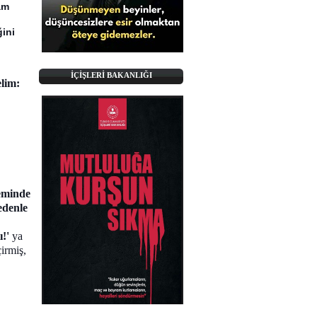
am
ğini
İÇİŞLERİ BAKANLIĞI
elim:
eminde
edenle
ı!'
ya
irmiş,