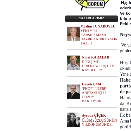
H,ç b
ederiz
Ve ko
bile b
YAZARLARIMIZ
Peki 
Müslim TUNABOYLU
YENİ YILI
Neyse
KARŞILAMAYA
HAZIRLANIRKEN/SON
YAZISI
Ve yi
günler
...
Nihat KARALAR
DEĞİŞİME
Hoş, b
DİRENEN(LER) HEP
okudu
KAYBEDER!
Yine d
Haber
Hayati ÇAM
parti
‘ENGELLİLERE
de pa
ADETA SUÇLU
GÖZÜYLE
Hatırl
BAKILIYOR’
da 'B
hatta
İlk ba
Aysuda ÇİÇEK
ÖLÜMSÜZLÜĞÜNÜN
Ama bi
YILDÖNÜMÜNDE..
görür