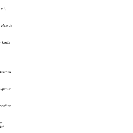
 mi ,
. Hele de
r kentte
 kendimi
lduğumuz
acağı ve
ra
dal