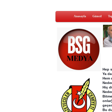
Anasayfa
Güncel
To
Hep s
Ya da 
Hem d
Nede
Hiç 
Nede
Bitme
onlar
geçen
Bu du