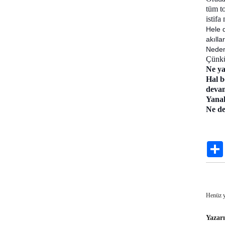
tüm to
istifa
Hele d
akılla
Nede
Çünkü 
Ne ya
Hal b
devam
Yanal
Ne de
Henüz y
Yazarı