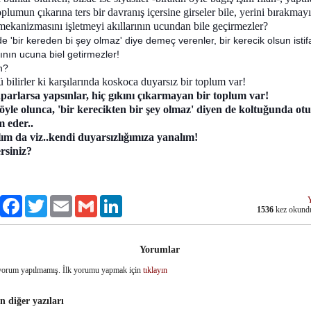
plumun çıkarına ters bir davranış içersine girseler bile, yerini bırakmay
 mekanizmasını işletmeyi akıllarının ucundan bile geçirmezler?
e 'bir kereden bi şey olmaz' diye demeç verenler, bir kerecik olsun istif
rının ucuna biel getirmezler!
n?
bilirler ki karşılarında koskoca duyarsız bir toplum var!
parlarsa yapsınlar, hiç gıkını çıkarmayan bir toplum var!
öyle olunca, 'bir kerecikten bir şey olmaz' diyen de koltuğunda ot
 eder..
ım da viz..kendi duyarsızlığımıza yanalım!
rsiniz?
Paylaş
Facebook
Twitter
Email
Gmail
LinkedIn
1536
kez okund
Yorumlar
orum yapılmamış. İlk yorumu yapmak için
tıklayın
n diğer yazıları