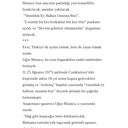
Mumcu’nun aracının patladığı yere karanfiller
bırakılacak, mumlar yakılacak..
“Vurulduk Ey Halkın Unutma Bizi”,
“Cesurlar bir kez korkaklar bin kez ölür” pankartı
açıldı ve “Devrim şehitleri ölümsüzdür” sloganları
atılacak..
***
Evet, Türkiye’de aydın olmak, hele de yazar olmak
zordu.
Uğur Mumcu, bu zoru başarabilen ender isimlerden
birisiydi.
O, 25 Ağustos 1975 tarihinde Cumhuriyet’teki
köşesinde adeta 18 yıl sonra başına gelecekleri
görmüş ve “sesleniş” başlıklı yazısında “vurulduk ey
halkım, unutma bizi” diyerek anlamlı bir çağrıda
bulunmuştu.
Araştırmacı-gazeteci Uğur Mumcu, o yazısında
özetle:
“Dağ gibi karayağız birer delikanlıydık,
Babamız sırtında yük taşıyarak getirirdi aşımızı,