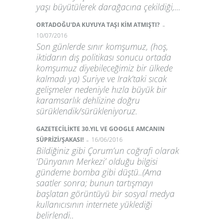
yaşı büyütülerek darağacına çekildiği,...
-
ORTADOĞU'DA KUYUYA TAŞI KİM ATMIŞTI?
10/07/2016
Son günlerde sınır komşumuz, (hoş,
iktidarın dış politikası sonucu ortada
komşumuz diyebileceğimiz bir ülkede
kalmadı ya) Suriye ve Irak’taki sıcak
gelişmeler nedeniyle hızla büyük bir
karamsarlık dehlizine doğru
sürüklendik/sürükleniyoruz.
GAZETECİLİKTE 30.YIL VE GOOGLE AMCANIN
-
SÜPRİZİ/ŞAKASI!
16/06/2016
Bildiğiniz gibi Çorum’un coğrafi olarak
‘Dünyanın Merkezi’ olduğu bilgisi
gündeme bomba gibi düştü..(Ama
saatler sonra; bunun tartışmayı
başlatan görüntüyü bir sosyal medya
kullanıcısının internete yüklediği
belirlendi..