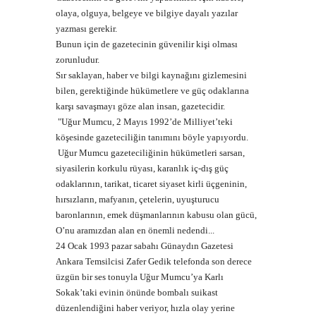
olaya, olguya, belgeye ve bilgiye dayalı yazılar
yazması gerekir.
Bunun için de gazetecinin güvenilir kişi olması
zorunludur.
Sır saklayan, haber ve bilgi kaynağını gizlemesini
bilen, gerektiğinde hükümetlere ve güç odaklarına
karşı savaşmayı göze alan insan, gazetecidir.
"Uğur Mumcu, 2 Mayıs 1992’de Milliyet’teki
köşesinde gazeteciliğin tanımını böyle yapıyordu.
Uğur Mumcu gazeteciliğinin hükümetleri sarsan,
siyasilerin korkulu rüyası, karanlık iç-dış güç
odaklarının, tarikat, ticaret siyaset kirli üçgeninin,
hırsızların, mafyanın, çetelerin, uyuşturucu
baronlarının, emek düşmanlarının kabusu olan gücü,
O’nu aramızdan alan en önemli nedendi...
24 Ocak 1993 pazar sabahı Günaydın Gazetesi
Ankara Temsilcisi Zafer Gedik telefonda son derece
üzgün bir ses tonuyla Uğur Mumcu’ya Karlı
Sokak’taki evinin önünde bombalı suikast
düzenlendiğini haber veriyor, hızla olay yerine