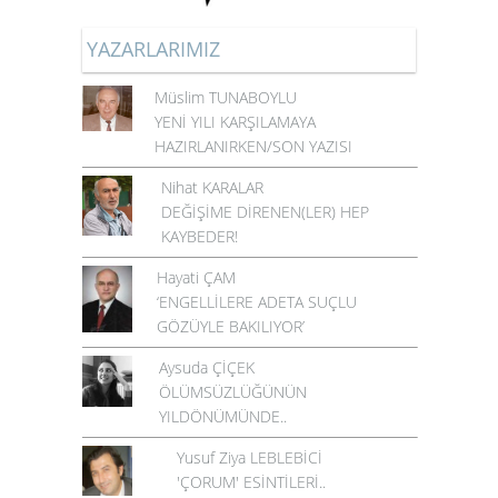
YAZARLARIMIZ
Müslim TUNABOYLU
YENİ YILI KARŞILAMAYA
HAZIRLANIRKEN/SON YAZISI
Nihat KARALAR
DEĞİŞİME DİRENEN(LER) HEP
KAYBEDER!
Hayati ÇAM
‘ENGELLİLERE ADETA SUÇLU
GÖZÜYLE BAKILIYOR’
Aysuda ÇİÇEK
ÖLÜMSÜZLÜĞÜNÜN
YILDÖNÜMÜNDE..
Yusuf Ziya LEBLEBİCİ
'ÇORUM' ESİNTİLERİ..