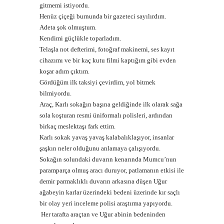
gitmemi istiyordu.
Henüz çiçeği burnunda bir gazeteci sayılırdım.
Adeta şok olmuştum.
Kendimi güçlükle toparladım.
Telaşla not defterimi, fotoğraf makinemi, ses kayıt
cihazımı ve bir kaç kutu filmi kaptığım gibi evden
koşar adım çıktım.
Gördüğüm ilk taksiyi çevirdim, yol bitmek
bilmiyordu.
Araç, Karlı sokağın başına geldiğinde ilk olarak sağa
sola koşturan resmi üniformalı polisleri, ardından
birkaç meslektaşı fark ettim.
Karlı sokak yavaş yavaş kalabalıklaşıyor, insanlar
şaşkın neler olduğunu anlamaya çalışıyordu.
Sokağın solundaki duvarın kenarında Mumcu’nun
paramparça olmuş aracı duruyor, patlamanın etkisi ile
demir parmaklıklı duvarın arkasına düşen Uğur
ağabeyin karlar üzerindeki bedeni üzerinde kır saçlı
bir olay yeri inceleme polisi araştırma yapıyordu.
Her tarafta araçtan ve Uğur abinin bedeninden