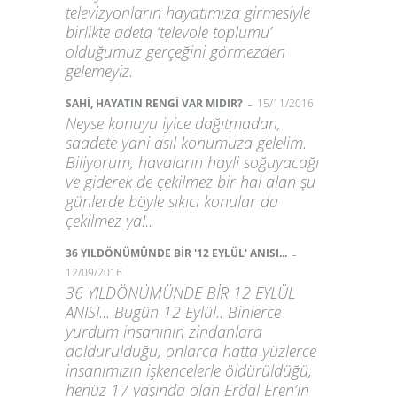
televizyonların hayatımıza girmesiyle
birlikte adeta ‘televole toplumu’
olduğumuz gerçeğini görmezden
gelemeyiz.
-
SAHİ, HAYATIN RENGİ VAR MIDIR?
15/11/2016
Neyse konuyu iyice dağıtmadan,
saadete yani asıl konumuza gelelim.
Biliyorum, havaların hayli soğuyacağı
ve giderek de çekilmez bir hal alan şu
günlerde böyle sıkıcı konular da
çekilmez ya!..
-
36 YILDÖNÜMÜNDE BİR '12 EYLÜL' ANISI...
12/09/2016
36 YILDÖNÜMÜNDE BİR 12 EYLÜL
ANISI... Bugün 12 Eylül.. Binlerce
yurdum insanının zindanlara
doldurulduğu, onlarca hatta yüzlerce
insanımızın işkencelerle öldürüldüğü,
henüz 17 yaşında olan Erdal Eren’in