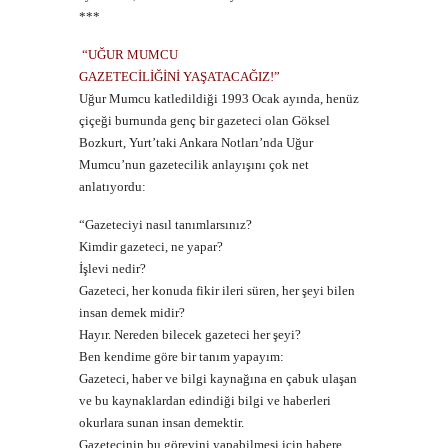
***
“UĞUR MUMCU
GAZETECİLİĞİNİ YAŞATACAĞIZ!”
Uğur Mumcu katledildiği 1993 Ocak ayında, henüz
çiçeği burnunda genç bir gazeteci olan Göksel
Bozkurt, Yurt’taki Ankara Notları’nda Uğur
Mumcu’nun gazetecilik anlayışını çok net
anlatıyordu:
“Gazeteciyi nasıl tanımlarsınız?
Kimdir gazeteci, ne yapar?
İşlevi nedir?
Gazeteci, her konuda fikir ileri süren, her şeyi bilen
insan demek midir?
Hayır. Nereden bilecek gazeteci her şeyi?
Ben kendime göre bir tanım yapayım:
Gazeteci, haber ve bilgi kaynağına en çabuk ulaşan
ve bu kaynaklardan edindiği bilgi ve haberleri
okurlara sunan insan demektir.
Gazetecinin bu görevini yapabilmesi için habere,