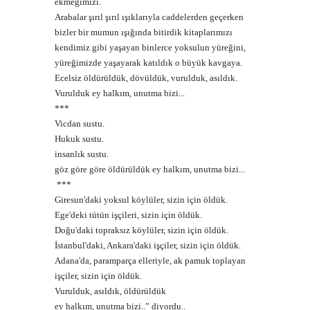
ekmeğimizi.
Arabalar şırıl şırıl ışıklarıyla caddelerden geçerken
bizler bir mumun ışığında bitirdik kitaplarımızı
kendimiz gibi yaşayan binlerce yoksulun yüreğini,
yüreğimizde yaşayarak katıldık o büyük kavgaya.
Ecelsiz öldürüldük, dövüldük, vurulduk, asıldık.
Vurulduk ey halkım, unutma bizi...
***
Vicdan sustu.
Hukuk sustu.
insanlık sustu.
göz göre göre öldürüldük ey halkım, unutma bizi...
***
Giresun'daki yoksul köylüler, sizin için öldük.
Ege'deki tütün işçileri, sizin için öldük.
Doğu'daki topraksız köylüler, sizin için öldük.
İstanbul'daki, Ankara'daki işçiler, sizin için öldük.
Adana'da, paramparça elleriyle, ak pamuk toplayan
işçiler, sizin için öldük.
Vurulduk, asıldık, öldürüldük
ey halkım, unutma bizi..”
diyordu..