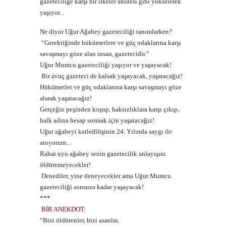
gazeteciliğe karşı bir ilkeler abidesi gibi yükselerek
yaşıyor...
Ne diyor Uğur Ağabey gazeteciliği tanımlarken?
“Gerektiğinde hükümetlere ve güç odaklarına karşı
savaşmayı göze alan insan, gazetecidir.”
Uğur Mumcu gazeteciliği yaşıyor ve yaşayacak!
Bir avuç gazeteci de kalsak yaşayacak, yaşatacağız!
Hükümetler ve güç odaklarına karşı savaşmayı göze
alarak yaşatacağız!
Gerçeğin peşinden koşup, haksızlıklara karşı çıkıp,
halk adına hesap sormak için yaşatacağız!
Uğur ağabeyi katledilişinin 24. Yılında saygı ile
anıyorum...
Rahat uyu ağabey senin gazetecilik anlayışını
öldüremeyecekler!
Denediler, yine deneyecekler ama Uğur Mumcu
gazeteciliği sonsuza kadar yaşayacak!
***
BİR ANEKDOT:
“Bizi öldürenler, bizi asanlar,