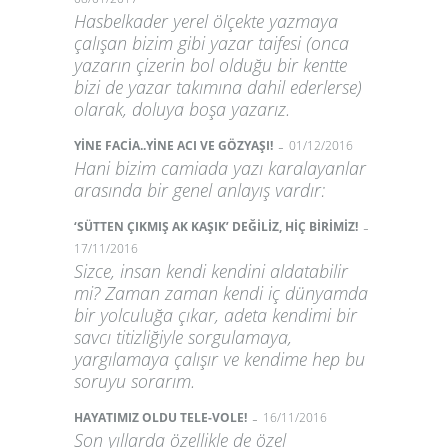
Hasbelkader yerel ölçekte yazmaya
çalışan bizim gibi yazar taifesi (onca
yazarın çizerin bol olduğu bir kentte
bizi de yazar takımına dahil ederlerse)
olarak, doluya boşa yazarız.
-
YİNE FACİA..YİNE ACI VE GÖZYAŞI!
01/12/2016
Hani bizim camiada yazı karalayanlar
arasında bir genel anlayış vardır:
-
‘SÜTTEN ÇIKMIŞ AK KAŞIK’ DEĞİLİZ, HİÇ BİRİMİZ!
17/11/2016
Sizce, insan kendi kendini aldatabilir
mi? Zaman zaman kendi iç dünyamda
bir yolculuğa çıkar, adeta kendimi bir
savcı titizliğiyle sorgulamaya,
yargılamaya çalışır ve kendime hep bu
soruyu sorarım.
-
HAYATIMIZ OLDU TELE-VOLE!
16/11/2016
Son yıllarda özellikle de özel