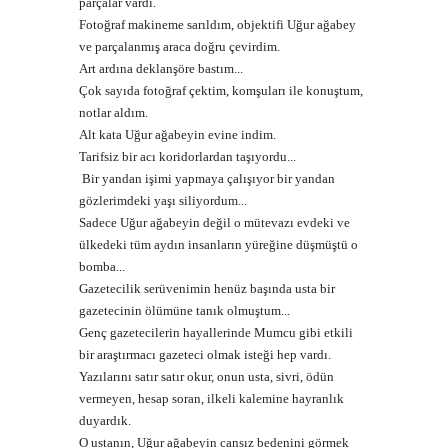
parçalar vardı.
Fotoğraf makineme sarıldım, objektifi Uğur ağabey
ve parçalanmış araca doğru çevirdim.
Art ardına deklanşöre bastım...
Çok sayıda fotoğraf çektim, komşuları ile konuştum,
notlar aldım.
Alt kata Uğur ağabeyin evine indim.
Tarifsiz bir acı koridorlardan taşıyordu...
Bir yandan işimi yapmaya çalışıyor bir yandan
gözlerimdeki yaşı siliyordum...
Sadece Uğur ağabeyin değil o mütevazı evdeki ve
ülkedeki tüm aydın insanların yüreğine düşmüştü o
bomba...
Gazetecilik serüvenimin henüz başında usta bir
gazetecinin ölümüne tanık olmuştum...
Genç gazetecilerin hayallerinde Mumcu gibi etkili
bir araştırmacı gazeteci olmak isteği hep vardı.
Yazılarını satır satır okur, onun usta, sivri, ödün
vermeyen, hesap soran, ilkeli kalemine hayranlık
duyardık.
O ustanın, Uğur ağabeyin cansız bedenini görmek