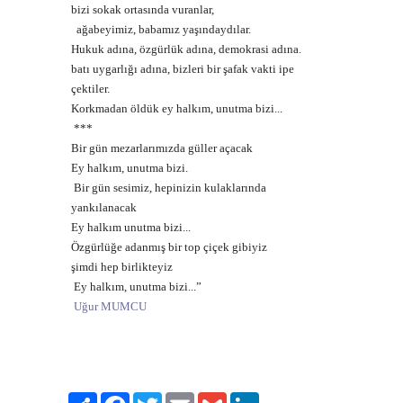
bizi sokak ortasında vuranlar,
ağabeyimiz, babamız yaşındaydılar.
Hukuk adına, özgürlük adına, demokrasi adına.
batı uygarlığı adına, bizleri bir şafak vakti ipe
çektiler.
Korkmadan öldük ey halkım, unutma bizi...
***
Bir gün mezarlarımızda güller açacak
Ey halkım, unutma bizi.
Bir gün sesimiz, hepinizin kulaklarında
yankılanacak
Ey halkım unutma bizi...
Özgürlüğe adanmış bir top çiçek gibiyiz
şimdi hep birlikteyiz
Ey halkım, unutma bizi...”
Uğur MUMCU
Paylaş
Facebook
Twitter
Email
Gmail
LinkedIn