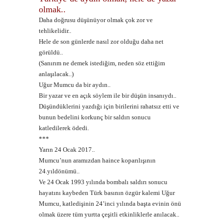
olmak..
Daha doğrusu düşünüyor olmak çok zor ve
tehlikelidir..
Hele de son günlerde nasıl zor olduğu daha net
görüldü..
(Sanırım ne demek istediğim, neden söz ettiğim
anlaşılacak..)
Uğur Mumcu da bir aydın..
Bir yazar ve en açık söylem ile bir düşün insanıydı..
Düşündüklerini yazdığı için birilerini rahatsız etti ve
bunun bedelini korkunç bir saldırı sonucu
katledilerek ödedi.
***
Yarın
24 Ocak 2017..
Mumcu’nun aramızdan haince koparılışının
24.yıldönümü..
Ve
24 Ocak 1993 yılında bombalı saldırı sonucu
hayatını kaybeden Türk basının özgür kalemi Uğur
Mumcu, katledişinin 24’inci yılında başta evinin önü
olmak üzere tüm yurtta çeşitli etkinliklerle anılacak..