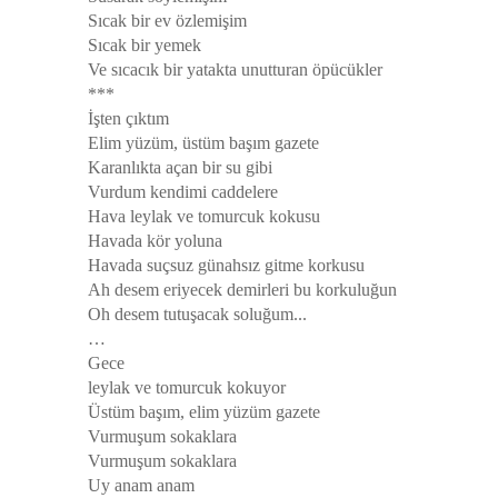
Sıcak bir ev özlemişim
Sıcak bir yemek
Ve sıcacık bir yatakta unutturan öpücükler
***
İşten çıktım
Elim yüzüm, üstüm başım gazete
Karanlıkta açan bir su gibi
Vurdum kendimi caddelere
Hava leylak ve tomurcuk kokusu
Havada kör yoluna
Havada suçsuz günahsız gitme korkusu
Ah desem eriyecek demirleri bu korkuluğun
Oh desem tutuşacak soluğum...
…
Gece
leylak ve tomurcuk kokuyor
Üstüm başım, elim yüzüm gazete
Vurmuşum sokaklara
Vurmuşum sokaklara
Uy anam anam