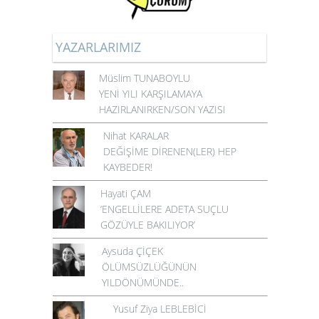
YAZARLARIMIZ
Müslim TUNABOYLU
YENİ YILI KARŞILAMAYA
HAZIRLANIRKEN/SON YAZISI
Nihat KARALAR
DEĞİŞİME DİRENEN(LER) HEP
KAYBEDER!
Hayati ÇAM
‘ENGELLİLERE ADETA SUÇLU
GÖZÜYLE BAKILIYOR’
Aysuda ÇİÇEK
ÖLÜMSÜZLÜĞÜNÜN
YILDÖNÜMÜNDE..
Yusuf Ziya LEBLEBİCİ