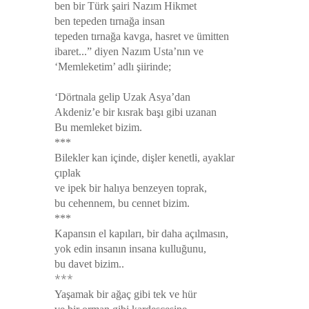
ben bir Türk şairi Nazım Hikmet
ben tepeden tırnağa insan
tepeden tırnağa kavga, hasret ve ümitten
ibaret...”
diyen Nazım Usta’nın ve
‘Memleketim’ adlı şiirinde;
‘Dörtnala gelip Uzak Asya’dan
Akdeniz’e bir kısrak başı gibi uzanan
Bu memleket bizim.
***
Bilekler kan içinde, dişler kenetli, ayaklar
çıplak
ve ipek bir halıya benzeyen toprak,
bu cehennem, bu cennet bizim.
***
Kapansın el kapıları, bir daha açılmasın,
yok edin insanın insana kulluğunu,
bu davet bizim..
***
Yaşamak bir ağaç gibi tek ve hür