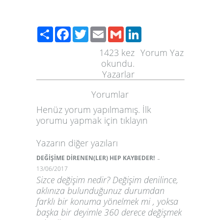
Paylaş
Facebook
Twitter
Email
Gmail
LinkedIn
1423
kez
Yorum Yaz
okundu.
Yazarlar
Yorumlar
Henüz yorum yapılmamış. İlk
yorumu yapmak için
tıklayın
Yazarın diğer yazıları
-
DEĞİŞİME DİRENEN(LER) HEP KAYBEDER!
13/06/2017
Sizce değişim nedir? Değişim denilince,
aklınıza bulunduğunuz durumdan
farklı bir konuma yönelmek mi , yoksa
başka bir deyimle 360 derece değişmek