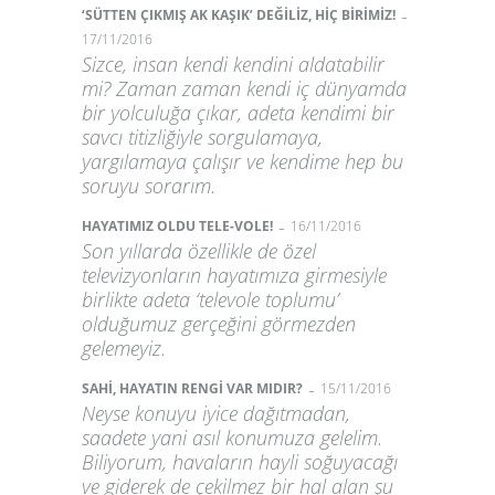
-
‘SÜTTEN ÇIKMIŞ AK KAŞIK’ DEĞİLİZ, HİÇ BİRİMİZ!
17/11/2016
Sizce, insan kendi kendini aldatabilir
mi? Zaman zaman kendi iç dünyamda
bir yolculuğa çıkar, adeta kendimi bir
savcı titizliğiyle sorgulamaya,
yargılamaya çalışır ve kendime hep bu
soruyu sorarım.
-
HAYATIMIZ OLDU TELE-VOLE!
16/11/2016
Son yıllarda özellikle de özel
televizyonların hayatımıza girmesiyle
birlikte adeta ‘televole toplumu’
olduğumuz gerçeğini görmezden
gelemeyiz.
-
SAHİ, HAYATIN RENGİ VAR MIDIR?
15/11/2016
Neyse konuyu iyice dağıtmadan,
saadete yani asıl konumuza gelelim.
Biliyorum, havaların hayli soğuyacağı
ve giderek de çekilmez bir hal alan şu