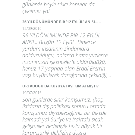
günlerde böyle sıkıcı konular da
çekilmez ya!..
-
36 YILDÖNÜMÜNDE BİR '12 EYLÜL' ANISI...
12/09/2016
36 YILDÖNÜMÜNDE BİR 12 EYLÜL
ANISI... Bugün 12 Eylül.. Binlerce
yurdum insanının zindanlara
doldurulduğu, onlarca hatta yüzlerce
insanımızın işkencelerle öldürüldüğü,
henüz 17 yaşında olan Erdal Eren’in
yaşı büyütülerek darağacına çekildiği,...
-
ORTADOĞU'DA KUYUYA TAŞI KİM ATMIŞTI?
10/07/2016
Son günlerde sınır komşumuz, (hoş,
iktidarın dış politikası sonucu ortada
komşumuz diyebileceğimiz bir ülkede
kalmadı ya) Suriye ve Irak’taki sıcak
gelişmeler nedeniyle hızla büyük bir
karamsarlık dehlizine doğru