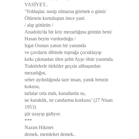
VASİYET..
‘Yoldaşlar, nasip olmazsa görmek o günü/
Ölürsem kurtuluştan önce yani
/ alıp götürün /
Anadolu'da bir köy mezarlığına gömün beni/
Hasan beyin vurdurduğu /
Irgat Osman yatsın bir yanımda
ve çavdarın dibinde toprağa çocuklayıp
kırkı çıkmadan ölen şehit Ayşe öbür yanımda.
Traktörlerle türküler geçsin altbaşından
mezarlığın,
seher aydınlığında taze insan, yanık benzin
kokusu,
tarlalar orta malı, kanallarda su,
ne kuraklık, ne candarma korkusu’ (27 Nisan
1953)
şiir uzayıp gidiyor.
***
Nazım Hikmet
demek, memleket demek..