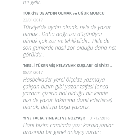
mi gelir.
-
TÜRKİYE'DE AYDIN OLMAK ve UĞUR MUMCU
22/01/2017
Türkiye’de aydın olmak, hele de yazar
olmak.. Daha doğrusu düşünüyor
olmak çok zor ve tehlikelidir.. Hele de
son günlerde nasıl zor olduğu daha net
görüldü..
-
‘NESLİ TÜKENMİŞ KELAYNAK KUŞLARI’ GİBİYİZ!
08/01/2017
Hasbelkader yerel ölçekte yazmaya
çalışan bizim gibi yazar taifesi (onca
yazarın çizerin bol olduğu bir kentte
bizi de yazar takımına dahil ederlerse)
olarak, doluya boşa yazarız.
-
YİNE FACİA..YİNE ACI VE GÖZYAŞI!
01/12/2016
Hani bizim camiada yazı karalayanlar
arasında bir genel anlayış vardır: