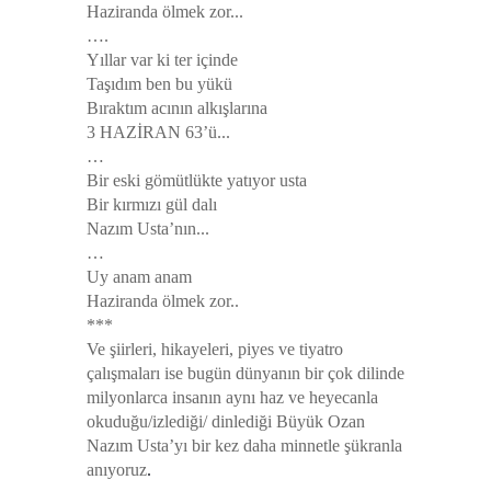
Haziranda ölmek zor...
….
Yıllar var ki ter içinde
Taşıdım ben bu yükü
Bıraktım acının alkışlarına
3 HAZİRAN 63’ü...
…
Bir eski gömütlükte yatıyor usta
Bir kırmızı gül dalı
Nazım Usta’nın...
…
Uy anam anam
Haziranda ölmek zor..
***
Ve şiirleri, hikayeleri, piyes ve tiyatro
çalışmaları ise bugün dünyanın bir çok dilinde
milyonlarca insanın aynı haz ve heyecanla
okuduğu/izlediği/ dinlediği Büyük Ozan
Nazım Usta’yı bir kez daha minnetle şükranla
anıyoruz
.