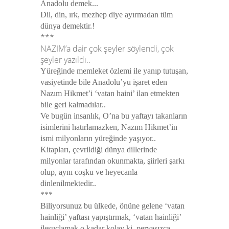
Anadolu demek...
Dil, din, ırk, mezhep diye ayırmadan tüm
dünya demektir.!
***
NAZIM’a dair çok şeyler söylendi, çok
şeyler yazıldı..
Yüreğinde memleket özlemi ile yanıp tutuşan,
vasiyetinde bile Anadolu’yu işaret eden
Nazım Hikmet’i ‘vatan haini’ ilan etmekten
bile geri kalmadılar..
Ve bugün insanlık, O’na bu yaftayı takanların
isimlerini hatırlamazken, Nazım Hikmet’in
ismi milyonların yüreğinde yaşıyor..
Kitapları, çevrildiği dünya dillerinde
milyonlar tarafından okunmakta, şiirleri şarkı
olup, aynı coşku ve heyecanla
dinlenilmektedir..
***
Biliyorsunuz bu ülkede, önüne gelene ‘vatan
hainliği’ yaftası yapıştırmak, ‘vatan hainliği’
ilesuçlamak o kadar kolay ki, pervasızca