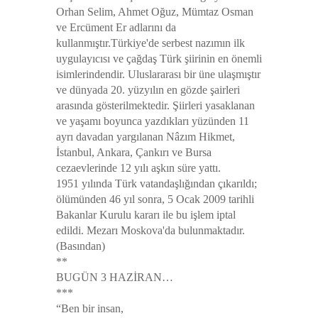
Orhan Selim, Ahmet Oğuz, Mümtaz Osman
ve Ercüment Er adlarını da
kullanmıştır.Türkiye'de serbest nazımın ilk
uygulayıcısı ve çağdaş Türk şiirinin en önemli
isimlerindendir. Uluslararası bir üne ulaşmıştır
ve dünyada 20. yüzyılın en gözde şairleri
arasında gösterilmektedir. Şiirleri yasaklanan
ve yaşamı boyunca yazdıkları yüzünden 11
ayrı davadan yargılanan Nâzım Hikmet,
İstanbul, Ankara, Çankırı ve Bursa
cezaevlerinde 12 yılı aşkın süre yattı.
1951 yılında Türk vatandaşlığından çıkarıldı;
ölümünden 46 yıl sonra, 5 Ocak 2009 tarihli
Bakanlar Kurulu kararı ile bu işlem iptal
edildi. Mezarı Moskova'da bulunmaktadır.
(Basından)
**
BUGÜN 3 HAZİRAN…
***
“Ben bir insan,