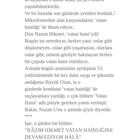
yapılabilmektedir..
Ve bu hastalık son günlerde yeniden hortladı.!
Mikrofonueline alan karşısındakini ‘vatan
hainliği’ ile itham ediyor..
Dün Nazım Hikmet, ‘vatan haini’ydi!
Bugün ise neredeyse, herkes yani; onlar gibi
düşünmeyen, onlar gibi yaşamayan, olaylara
onlar gibi, onların gözüyle bakmayan herkes
bir çırpıda vatan haini olabiliyor..
Aslında bugün aramızdan ayrılışının 53.
yıldönümünde bir kez daha saygı ve şükranla
andığımız Büyük Ozan, ta o
günlerde kendisini ‘vatan hainliği’ ile
suçlayanlara yazdığı, o çok bilinen
‘Vatan
Haini’
adlı şiiriyle gereken yanıtı vermişti:
Bakın, Nazım Usta o şiirinde şöyle diyordu:
***
İşte, o şiirden bir bölüm:
"NÂZIM HİKMET VATAN HAİNLİĞİNE
DEVAM EDİYOR HÂLÂ”