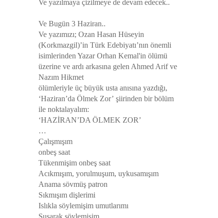
Ve yazılmaya çizilmeye de devam edecek..
Ve Bugün 3 Haziran..
Ve yazımızı; Ozan Hasan Hüseyin
(Korkmazgil)’in Türk Edebiyatı’nın önemli
isimlerinden Yazar Orhan Kemal'in ölümü
üzerine ve ardı arkasına gelen Ahmed Arif ve
Nazım Hikmet
ölümleriyle üç büyük usta anısına yazdığı,
‘Haziran’da Ölmek Zor’
şiirinden bir bölüm
ile noktalayalım:
‘HAZİRAN’DA ÖLMEK ZOR’
…
Çalışmışım
onbeş saat
Tükenmişim onbeş saat
Acıkmışım, yorulmuşum, uykusamışım
Anama sövmüş patron
Sıkmışım dişlerimi
Islıkla söylemişim umutlarımı
Susarak söylemişim