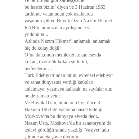
ve bir orman gibi kardeşçesine
bu hasret bizim’
diyen ve 3 Haziran 1963
tarihinde vatanından çok uzaklarda
yaşamını yitiren Büyük Ozan Nazım Hikmet
RAN’ın aramızdan ayrılışının 53.
yıldönümü..
Aslında Nazım Hikmet’i anlamak, anlatmak
hiç de kolay değil!
O’na dair,onun memleket kokan, sevda
kokan, özgürlük kokan şiirlerini,
hikâyelerini…
Türk Edebiyatı’ndan tutun, evrensel edebiyat
ve sanat dünyasına verdiği katkıları
anlatmaya, yazmaya kalksak, ne sayfalar alır,
ne de zaman yeter..
Ve Büyük Ozan, bundan 53 yıl önce 3
Haziran 1963’de vatanına hasret kaldığı
Moskova’da bu dünyaya elveda dedi..
Nazım Usta, Moskova’da bir sanatoryum’da
tedavi gördüğü sırada yazdığı ‘Vasiyet’ adlı
şiirinde adeta şöyle diyordu: