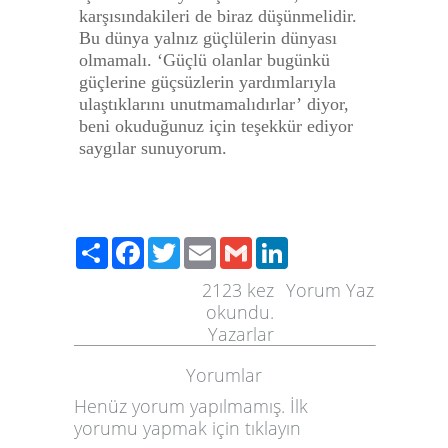
karşısındakileri de biraz düşünmelidir.
Bu dünya yalnız güçlülerin dünyası
olmamalı. ‘
Güçlü olanlar bugünkü
güçlerine güçsüzlerin yardımlarıyla
ulaştıklarını unutmamalıdırlar’
diyor,
beni okuduğunuz için teşekkür ediyor
saygılar sunuyorum.
Paylaş
Facebook
Twitter
Email
Gmail
LinkedIn
2123
kez
Yorum Yaz
okundu.
Yazarlar
Yorumlar
Henüz yorum yapılmamış. İlk
yorumu yapmak için
tıklayın