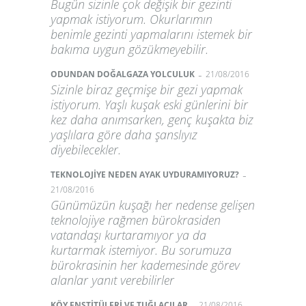
Bugün sizinle çok değişik bir gezinti
yapmak istiyorum. Okurlarımın
benimle gezinti yapmalarını istemek bir
bakıma uygun gözükmeyebilir.
-
ODUNDAN DOĞALGAZA YOLCULUK
21/08/2016
Sizinle biraz geçmişe bir gezi yapmak
istiyorum. Yaşlı kuşak eski günlerini bir
kez daha anımsarken, genç kuşakta biz
yaşlılara göre daha şanslıyız
diyebilecekler.
-
TEKNOLOJİYE NEDEN AYAK UYDURAMIYORUZ?
21/08/2016
Günümüzün kuşağı her nedense gelişen
teknolojiye rağmen bürokrasiden
vatandaşı kurtaramıyor ya da
kurtarmak istemiyor. Bu sorumuza
bürokrasinin her kademesinde görev
alanlar yanıt verebilirler
-
KÖY ENSTİTÜLERİ VE TUĞLACILAR
21/08/2016