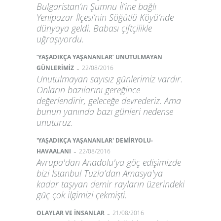
Bulgaristan’ın Şumnu İl’ine bağlı
Yenipazar İlçesi’nin Söğütlü Köyü’nde
dünyaya geldi. Babası çiftçilikle
uğraşıyordu.
‘YAŞADIKÇA YAŞANANLAR’ UNUTULMAYAN
-
GÜNLERİMİZ
22/08/2016
Unutulmayan sayısız günlerimiz vardır.
Onların bazılarını gereğince
değerlendirir, geleceğe devrederiz. Ama
bunun yanında bazı günleri nedense
unuturuz.
'YAŞADIKÇA YAŞANANLAR' DEMİRYOLU-
-
HAVAALANI
22/08/2016
Avrupa'dan Anadolu'ya göç edişimizde
bizi İstanbul Tuzla’dan Amasya'ya
kadar taşıyan demir rayların üzerindeki
güç çok ilgimizi çekmişti.
-
OLAYLAR VE İNSANLAR
21/08/2016