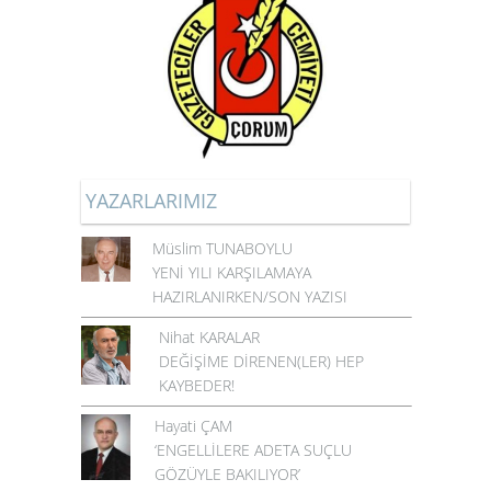
YAZARLARIMIZ
Müslim TUNABOYLU
YENİ YILI KARŞILAMAYA
HAZIRLANIRKEN/SON YAZISI
Nihat KARALAR
DEĞİŞİME DİRENEN(LER) HEP
KAYBEDER!
Hayati ÇAM
‘ENGELLİLERE ADETA SUÇLU
GÖZÜYLE BAKILIYOR’